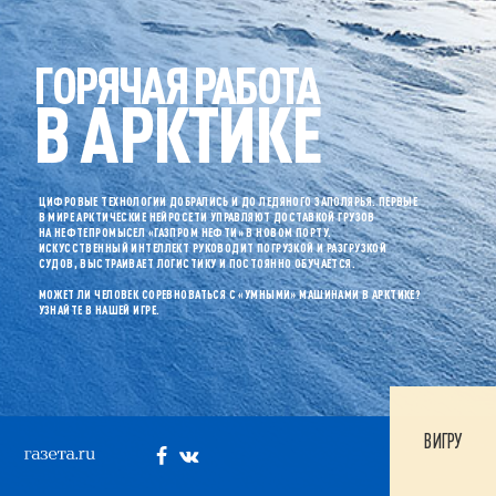
ГОРЯЧАЯ РАБОТА
В АРКТИКЕ
ЦИФРОВЫЕ ТЕХНОЛОГИИ ДОБРАЛИСЬ И ДО ЛЕДЯНОГО ЗАПОЛЯРЬЯ. ПЕРВЫЕ
В МИРЕ АРКТИЧЕСКИЕ НЕЙРОСЕТИ УПРАВЛЯЮТ ДОСТАВКОЙ ГРУЗОВ
НА НЕФТЕПРОМЫСЕЛ «ГАЗПРОМ НЕФТИ» В НОВОМ ПОРТУ.
ИСКУССТВЕННЫЙ ИНТЕЛЛЕКТ РУКОВОДИТ ПОГРУЗКОЙ И РАЗГРУЗКОЙ
СУДОВ, ВЫСТРАИВАЕТ ЛОГИСТИКУ И ПОСТОЯННО ОБУЧАЕТСЯ.
МОЖЕТ ЛИ ЧЕЛОВЕК СОРЕВНОВАТЬСЯ С «УМНЫМИ» МАШИНАМИ В АРКТИКЕ?
УЗНАЙТЕ В НАШЕЙ ИГРЕ.
В ИГРУ